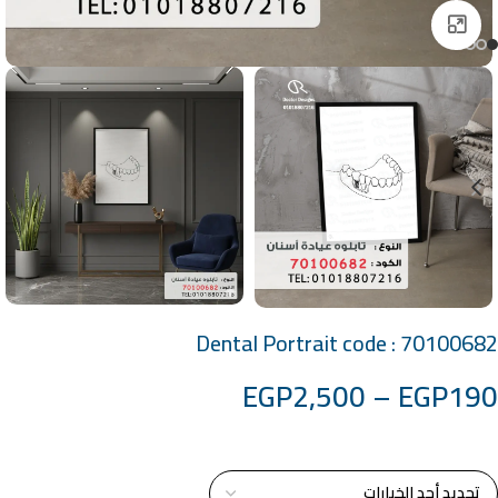
Click to enlarge
Dental Portrait code : 70100682
EGP
2,500
–
EGP
190
خامة التابلوة