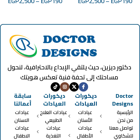
EGP
2,500
–
EGP
190
EGP
2,500
–
EGP
190
دكتور ديزين، حيث يلتقي الإبداع بالاحترافية، لنحول
مساحتك إلى تحفة فنية تعكس هويتك
Doctor
ديكورات
ديكورات
سابقة
Designs
العيادات
العيادات
أعمالنا
الرئيسية
عيادات
عيادات العلاج
عيادات
من نحن
الأسنان
الطبيعي
الاسنان
تواصل معنا
عيادات
عيادات
عيادات
للشكاوي
الأطفال
التغذية
الاطفال