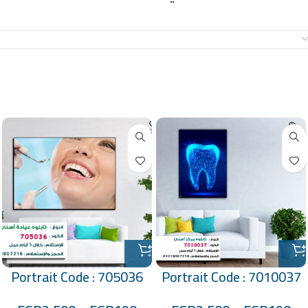
معلومات إضافية
منتجات ذات صلة
Portrait Code : 705036
Portrait Code : 7010037