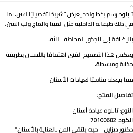
الوصف
تابلوه رسم بخط واحد يعرض تشريحًا تفصيليًا لسن، بما
في ذلك طبقاته الداخلية مثل المينا والعاج ولب السن،
بالإضافة إلى الجذور المحاطة باللثة..
يعكس هذا التصميم الفني اهتمامًا بالأسنان بطريقة
جذابة ومبسطة،
مما يجعله مناسبًا لعيادات الأسنان
تفاصيل المنتج:
النوع:
تابلوه عيادة أسنان
الكود: 70100682
دكتور ديزاين – حيث يلتقي الفن بالعناية بالأسنان.
“