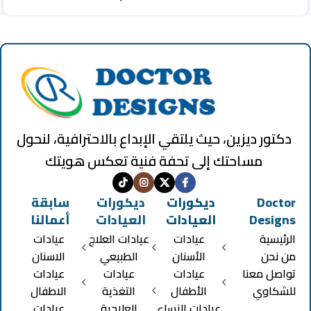
دكتور ديزين، حيث يلتقي الإبداع بالاحترافية، لنحول
مساحتك إلى تحفة فنية تعكس هويتك
Doctor
ديكورات
ديكورات
سابقة
Designs
العيادات
العيادات
أعمالنا
الرئيسية
عيادات
عيادات العلاج
عيادات
من نحن
الأسنان
الطبيعي
الاسنان
تواصل معنا
عيادات
عيادات
عيادات
للشكاوي
الأطفال
التغذية
الاطفال
عيادات النساء
العلاجية
عيادات