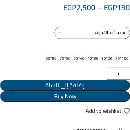
EGP
2,500
–
EGP
190
خامة التابلوة
اختر مقاس البرواز
90*60
50*70
40*50
30*40
20*30
100*70
إضافة إلى السلة
Buy Now
Add to wishlist