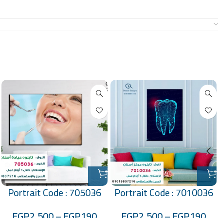
معلومات إضافية
منتجات ذات صلة
Portrait Code : 705036
Portrait Code : 7010036
EGP
2,500
–
EGP
190
EGP
2,500
–
EGP
190