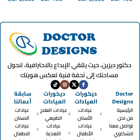
دكتور ديزين، حيث يلتقي الإبداع بالاحترافية، لنحول
مساحتك إلى تحفة فنية تعكس هويتك
Doctor
ديكورات
ديكورات
سابقة
Designs
العيادات
العيادات
أعمالنا
الرئيسية
عيادات
عيادات العلاج
عيادات
من نحن
الأسنان
الطبيعي
الاسنان
تواصل معنا
عيادات
عيادات
عيادات
للشكاوي
الأطفال
التغذية
الاطفال