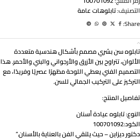
رمز المنتج:
100701092
التصنيف:
تابلوهات عامة
Share:
الوصف
تابلوه سن بشري مصمم بأشكال هندسية متعددة
الألوان، تتراوح بين الأزرق والأرجواني والبني والأحمر. هذا
التصميم الفني يعطي اللوحة مظهرًا عصريًا وفريدًا، مع
التركيز على التركيب الجمالي للسن.
تفاصيل المنتج:
النوع:
تابلوه عيادة أسنان
الكود:100701092
دكتور ديزاين – حيث يلتقي الفن بالعناية بالأسنان.
“