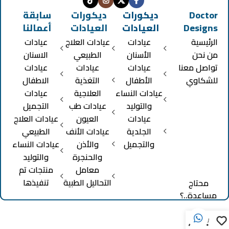
Doctor
ديكورات
ديكورات
سابقة
Designs
العيادات
العيادات
أعمالنا
الرئيسية
عيادات
عيادات العلاج
عيادات
من نحن
الأسنان
الطبيعي
الاسنان
تواصل معنا
عيادات
عيادات
عيادات
للشكاوي
الأطفال
التغذية
الاطفال
عيادات النساء
العلاجية
عيادات
والتوليد
عيادات طب
التجميل
عيادات
العيون
عيادات العلاج
الجلدية
عيادات الأنف
الطبيعي
والتجميل
والأذن
عيادات النساء
والحنجرة
والتوليد
معامل
منتجات تم
التحاليل الطبية
تنفيذها
محتاج
مساعدة..؟
0