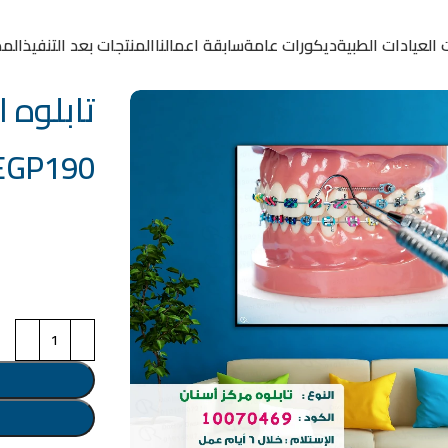
 العيادات الطبية
ديكورات عامة
سابقة اعمالنا
المنتجات بعد التنفيذ
المد
تابلوه الكود
EGP
190
خامة التابلوة
اختر مقاس البرو