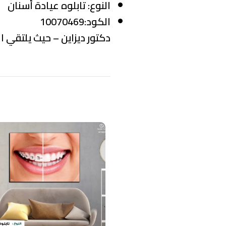
النوع:
تابلوه عيادة أسنان
الكود:10070469
دكتور ديزاين – حيث يلتقي ال
منتجات ذات صلة