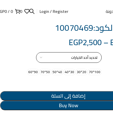
ونة
GP
0
/
0
0
Login / Register
:10070469
EGP
2,500
–
از
90*60
50*70
40*50
30*40
20*30
100*70
إضافة إلى السلة
Buy Now