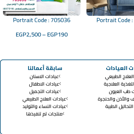
Portrait Code : 705036
Portrait Code 
تحديد أحد الخيارات
EGP
2,500
–
EGP
190
ت العيادات
سابقة أعمالنا
لعلاج الطبيعي
عيادات الاسنان
لتغذية العلاجية
عيادات الاطفال
ت طب العيون
عيادات التجميل
ف والأذن والحنجرة
عيادات العلاج الطبيعي
تحاليل الطبية
عيادات النساء والتوليد
منتجات تم تنفيذها