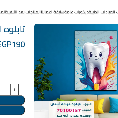
 العيادات الطبية
ديكورات عامة
سابقة اعمالنا
المنتجات بعد التنفيذ
المد
تابلوه الكود
EGP
190
خامة التابلوة
اختر مقاس البرو