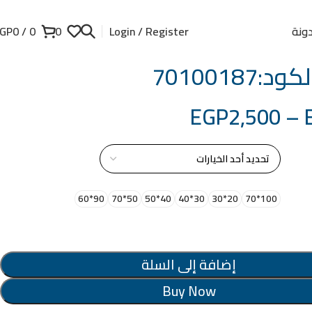
ونة
GP
0
/
0
0
Login / Register
:70100187
EGP
2,500
–
از
90*60
50*70
40*50
30*40
20*30
100*70
إضافة إلى السلة
Buy Now