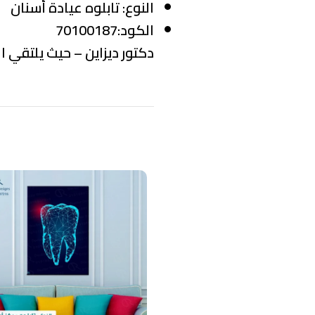
النوع:
تابلوه عيادة أسنان
الكود:70100187
دكتور ديزاين – حيث يلتقي ال
منتجات ذات صلة