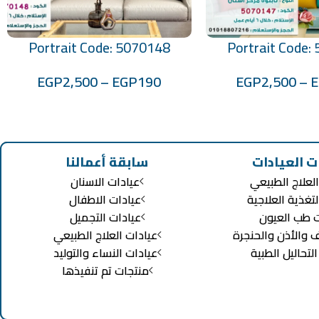
Portrait Code: 5070148
Portrait Code:
تحديد أحد الخيارات
EGP
2,500
–
EGP
190
EGP
2,500
–
ت العيادات
سابقة أعمالنا
لعلاج الطبيعي
عيادات الاسنان
لتغذية العلاجية
عيادات الاطفال
ت طب العيون
عيادات التجميل
ف والأذن والحنجرة
عيادات العلاج الطبيعي
تحاليل الطبية
عيادات النساء والتوليد
منتجات تم تنفيذها