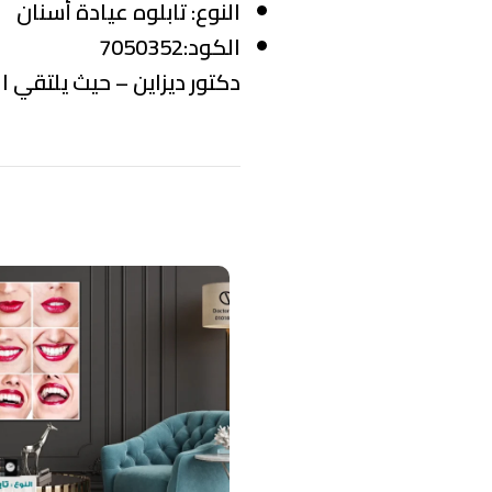
النوع:
تابلوه عيادة أسنان
الكود:7050352
دكتور ديزاين – حيث يلتقي ال
منتجات ذات صلة