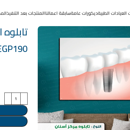
 العيادات الطبية
ديكورات عامة
سابقة اعمالنا
المنتجات بعد التنفيذ
المد
تابلوه الكو
EGP
190
خامة التابلوة
اختر مقاس البرو