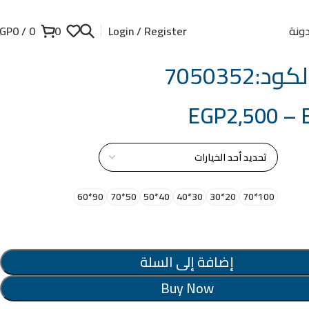
ونة
GP
0
/
0
0
Login / Register
د:7050352
EGP
2,500
–
از
90*60
50*70
40*50
30*40
20*30
100*70
إضافة إلى السلة
Buy Now