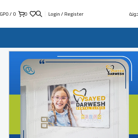
ونة
GP
0
/
0
0
Login / Register