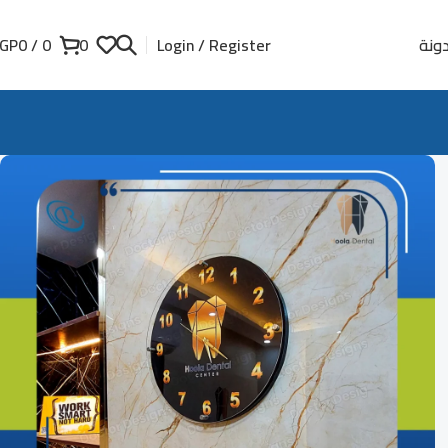
ونة
GP
0
/
0
0
Login / Register