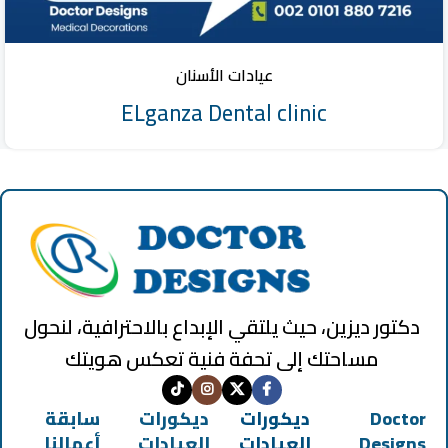
عيادات الأسنان
ELganza Dental clinic
دكتور ديزين، حيث يلتقي الإبداع بالاحترافية، لنحول
مساحتك إلى تحفة فنية تعكس هويتك
Doctor
ديكورات
ديكورات
سابقة
Designs
العيادات
العيادات
أعمالنا