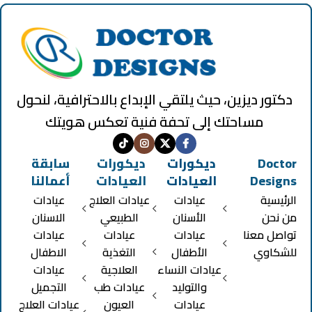
دكتور ديزين، حيث يلتقي الإبداع بالاحترافية، لنحول
مساحتك إلى تحفة فنية تعكس هويتك
Doctor
ديكورات
ديكورات
سابقة
Designs
العيادات
العيادات
أعمالنا
الرئيسية
عيادات
عيادات العلاج
عيادات
من نحن
الأسنان
الطبيعي
الاسنان
تواصل معنا
عيادات
عيادات
عيادات
للشكاوي
الأطفال
التغذية
الاطفال
عيادات النساء
العلاجية
عيادات
والتوليد
عيادات طب
التجميل
عيادات
العيون
عيادات العلاج