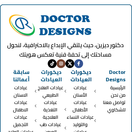
دكتور ديزين، حيث يلتقي الإبداع بالاحترافية، لنحول
مساحتك إلى تحفة فنية تعكس هويتك
Doctor
ديكورات
ديكورات
سابقة
Designs
العيادات
العيادات
أعمالنا
الرئيسية
عيادات
عيادات العلاج
عيادات
من نحن
الأسنان
الطبيعي
الاسنان
تواصل معنا
عيادات
عيادات
عيادات
للشكاوي
الأطفال
التغذية
الاطفال
عيادات النساء
العلاجية
عيادات
والتوليد
عيادات طب
التجميل
عيادات
العيون
عيادات العلاج