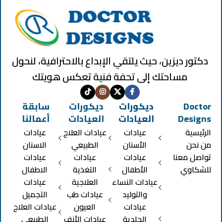
دكتور ديزين، حيث يلتقي الإبداع بالاحترافية، لنحول
مساحتك إلى تحفة فنية تعكس هويتك
Doctor
ديكورات
ديكورات
سابقة
Designs
العيادات
العيادات
أعمالنا
الرئيسية
عيادات
عيادات العلاج
عيادات
من نحن
الأسنان
الطبيعي
الاسنان
تواصل معنا
عيادات
عيادات
عيادات
للشكاوي
الأطفال
التغذية
الاطفال
عيادات النساء
العلاجية
عيادات
والتوليد
عيادات طب
التجميل
عيادات
العيون
عيادات العلاج
الجلدية
عيادات الأنف
الطبيعي