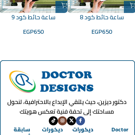
ساعة حائط كود 8
ساعة حائط كود 9
EGP
650
EGP
650
دكتور ديزين، حيث يلتقي الإبداع بالاحترافية، لنحول
مساحتك إلى تحفة فنية تعكس هويتك
Doctor
ديكورات
ديكورات
سابقة