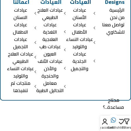
Designs
العيادات
العيادات
أعمالنا
الرئيسية
عيادات
عيادات العلاج
عيادات
من نحن
الأسنان
الطبيعي
الاسنان
تواصل معنا
عيادات
عيادات
عيادات
للشكاوي
الأطفال
التغذية
الاطفال
عيادات النساء
العلاجية
عيادات
والتوليد
عيادات طب
التجميل
عيادات
العيون
عيادات العلاج
الجلدية
عيادات الأنف
الطبيعي
والتجميل
والأذن
عيادات النساء
والحنجرة
والتوليد
معامل
منتجات تم
التحاليل الطبية
تنفيذها
محتاج
مساعدة..؟
0
My account
Cart
Wishlist
Filter