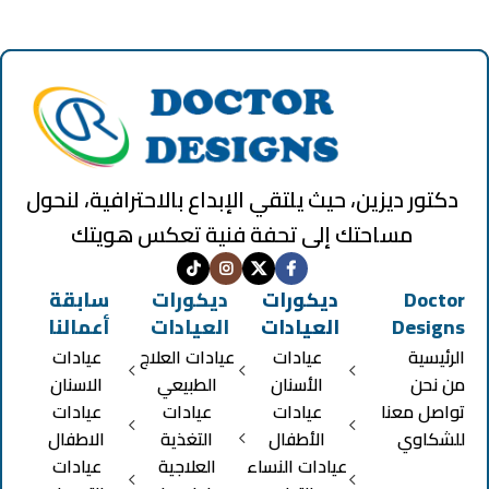
دكتور ديزين، حيث يلتقي الإبداع بالاحترافية، لنحول
مساحتك إلى تحفة فنية تعكس هويتك
Doctor
ديكورات
ديكورات
سابقة
Designs
العيادات
العيادات
أعمالنا
الرئيسية
عيادات
عيادات العلاج
عيادات
من نحن
الأسنان
الطبيعي
الاسنان
تواصل معنا
عيادات
عيادات
عيادات
للشكاوي
الأطفال
التغذية
الاطفال
عيادات النساء
العلاجية
عيادات