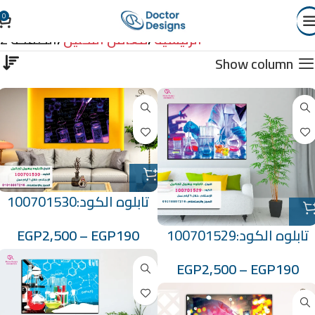
0
معامل التحليل
الرئيسية
معامل التحليل
الصفحة 2
Show column
تابلوه الكود:100701530
تابلوه الكود:100701529
EGP
2,500
–
EGP
190
EGP
2,500
–
EGP
190