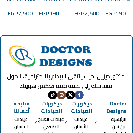
EGP
2,500
–
EGP
190
EGP
2,500
–
EGP
190
دكتور ديزين، حيث يلتقي الإبداع بالاحترافية، لنحول
مساحتك إلى تحفة فنية تعكس هويتك
Doctor
ديكورات
ديكورات
سابقة
Designs
العيادات
العيادات
أعمالنا
الرئيسية
عيادات
عيادات العلاج
عيادات
من نحن
الأسنان
الطبيعي
الاسنان