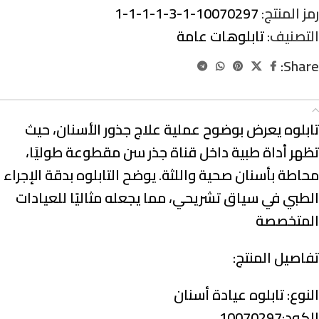
رمز المنتج:
10070297-1-3-1-1-1-1
التصنيف:
تابلوهات عامة
Share:
الوصف
تابلوه يعرض بوضوح عملية علاج جذور الأسنان، حيث
تظهر أداة طبية داخل قناة جذر سن مقطوعة طوليًا،
محاطة بأسنان صحية واللثة. يوضح التابلوه بدقة الإجراء
الطبي في سياق تشريحي، مما يجعله مثاليًا للعيادات
المتخصصة
تفاصيل المنتج:
النوع:
تابلوه عيادة أسنان
الكود:10070297