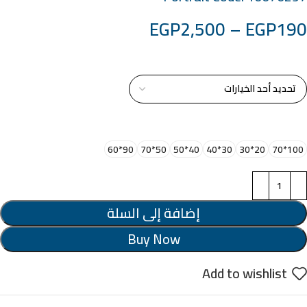
EGP
2,500
–
EGP
190
خامة التابلوة
اختر مقاس البرواز
90*60
50*70
40*50
30*40
20*30
100*70
إضافة إلى السلة
Buy Now
Add to wishlist