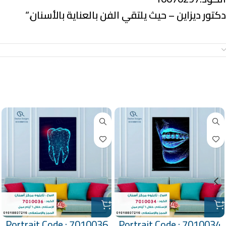
دكتور ديزاين – حيث يلتقي الفن بالعناية بالأسنان.
“
معلومات إضافية
منتجات ذات صلة
Portrait Code : 7010036
Portrait Code : 7010034