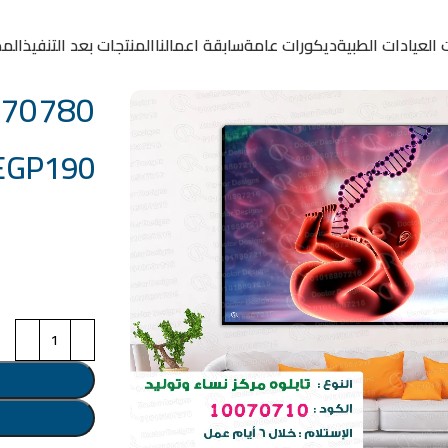
 العيادات الطبية
ديكورات عامة
سابقة اعمالنا
المنتجات بعد التنفيذ
المد
0070780
EGP
190
خامة التابلوة
اختر مقاس البرو