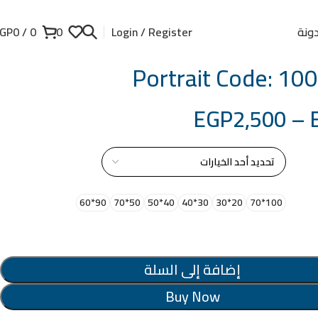
ونة
GP
0
/
0
0
Login / Register
Portrait Code: 1
EGP
2,500
–
از
90*60
50*70
40*50
30*40
20*30
100*70
إضافة إلى السلة
Buy Now