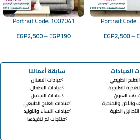
Portrait Code: 1007041
Portrait Code 
تحديد أحد الخيارات
EGP
2,500
–
EGP
190
EGP
2,500
–
ت العيادات
سابقة أعمالنا
لعلاج الطبيعي
عيادات الاسنان
لتغذية العلاجية
عيادات الاطفال
ت طب العيون
عيادات التجميل
ف والأذن والحنجرة
عيادات العلاج الطبيعي
تحاليل الطبية
عيادات النساء والتوليد
منتجات تم تنفيذها