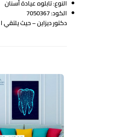
النوع:
تابلوه عيادة أسنان
الكود:
7050367
دكتور ديزاين – حيث يلتقي ال
منتجات ذات صلة