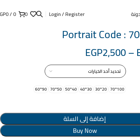
ونة
GP
0
/
0
0
Login / Register
Portrait Code : 
EGP
2,500
–
از
90*60
50*70
40*50
30*40
20*30
100*70
إضافة إلى السلة
Buy Now