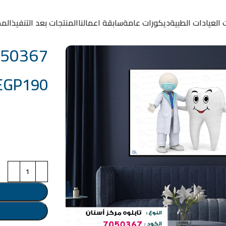
 العيادات الطبية
ديكورات عامة
سابقة اعمالنا
المنتجات بعد التنفيذ
المد
7050367
EGP
190
خامة التابلوة
اختر مقاس البرو