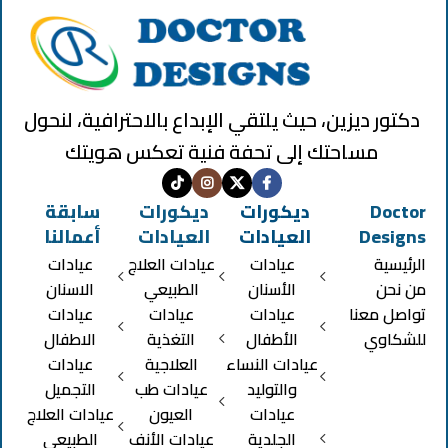
دكتور ديزين، حيث يلتقي الإبداع بالاحترافية، لنحول
مساحتك إلى تحفة فنية تعكس هويتك
Doctor
ديكورات
ديكورات
سابقة
Designs
العيادات
العيادات
أعمالنا
الرئيسية
عيادات
عيادات العلاج
عيادات
من نحن
الأسنان
الطبيعي
الاسنان
تواصل معنا
عيادات
عيادات
عيادات
للشكاوي
الأطفال
التغذية
الاطفال
عيادات النساء
العلاجية
عيادات
والتوليد
عيادات طب
التجميل
عيادات
العيون
عيادات العلاج
الجلدية
عيادات الأنف
الطبيعي