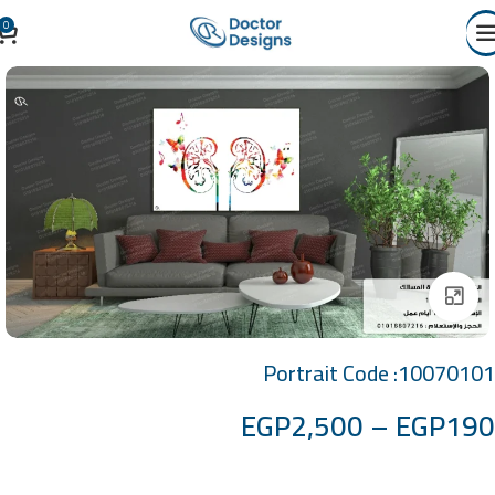
0
Click to enlarge
Portrait Code :10070101
EGP
2,500
–
EGP
190
خامة التابلوة