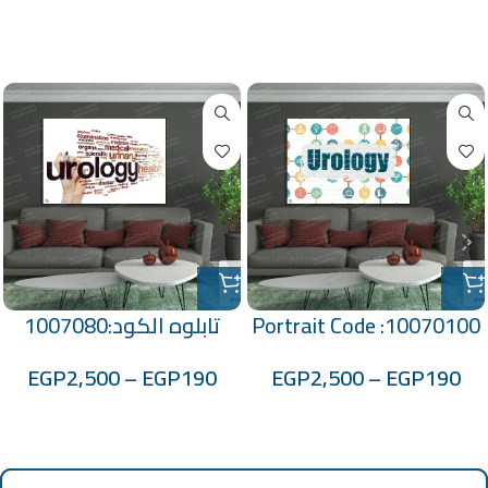
منتجات ذات صلة
Portrait Code :10070100
تابلوه الكود:1007080
EGP
2,500
–
EGP
190
EGP
2,500
–
EGP
190