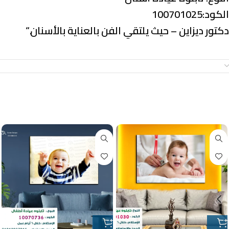
الكود:100701025
دكتور ديزاين – حيث يلتقي الفن بالعناية بالأسنان.
“
معلومات إضافية
منتجات ذات صلة