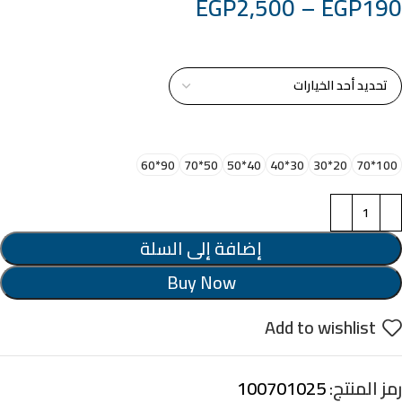
EGP
2,500
–
EGP
190
خامة التابلوة
اختر مقاس البرواز
90*60
50*70
40*50
30*40
20*30
100*70
إضافة إلى السلة
Buy Now
Add to wishlist
رمز المنتج:
100701025