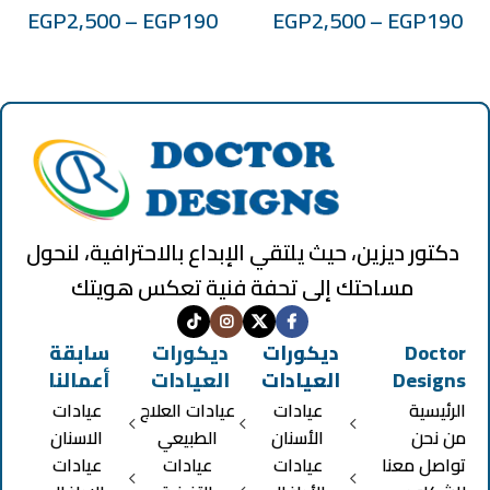
EGP
2,500
–
EGP
190
EGP
2,500
–
EGP
190
دكتور ديزين، حيث يلتقي الإبداع بالاحترافية، لنحول
مساحتك إلى تحفة فنية تعكس هويتك
Doctor
ديكورات
ديكورات
سابقة
Designs
العيادات
العيادات
أعمالنا
الرئيسية
عيادات
عيادات العلاج
عيادات
من نحن
الأسنان
الطبيعي
الاسنان
تواصل معنا
عيادات
عيادات
عيادات