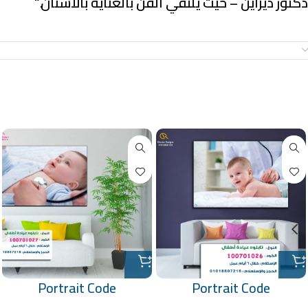
دكتور ديزاين – حيث يلتقي الفن بالعناية بالأسنان.
“
معلومات إضافية
منتجات ذات صلة
Portrait Code
Portrait Code
:100701027
:100701026