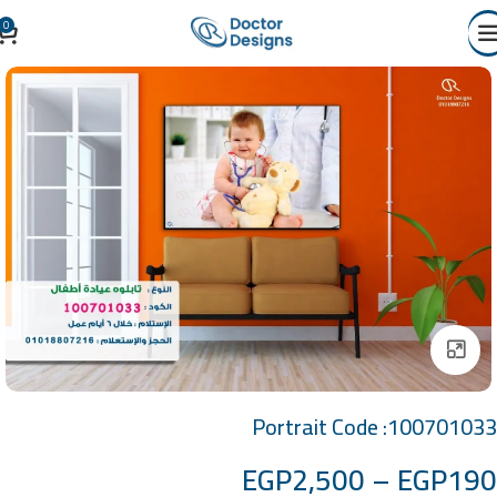
0
Click to enlarge
Portrait Code :100701033
EGP
2,500
–
EGP
190