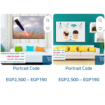
منتجات ذات صلة
Portrait Code
Portrait Code
:-100701060
:-100701052
EGP
2,500
–
EGP
190
EGP
2,500
–
EGP
190