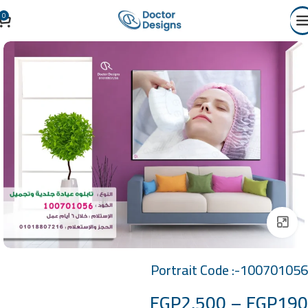
0
Click to enlarge
Portrait Code :-100701056
EGP
2,500
–
EGP
190