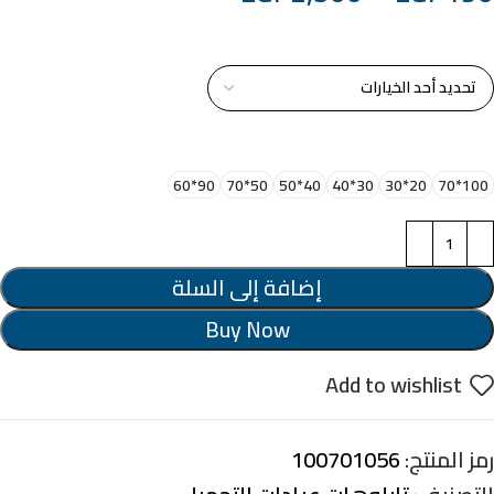
خامة التابلوة
اختر مقاس البرواز
90*60
50*70
40*50
30*40
20*30
100*70
إضافة إلى السلة
Buy Now
Add to wishlist
رمز المنتج:
100701056