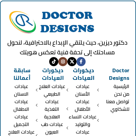
دكتور ديزين، حيث يلتقي الإبداع بالاحترافية، لنحول
مساحتك إلى تحفة فنية تعكس هويتك
Doctor
ديكورات
ديكورات
سابقة
Designs
العيادات
العيادات
أعمالنا
الرئيسية
عيادات
عيادات العلاج
عيادات
من نحن
الأسنان
الطبيعي
الاسنان
تواصل معنا
عيادات
عيادات
عيادات
للشكاوي
الأطفال
التغذية
الاطفال
عيادات النساء
العلاجية
عيادات
والتوليد
عيادات طب
التجميل
عيادات
العيون
عيادات العلاج