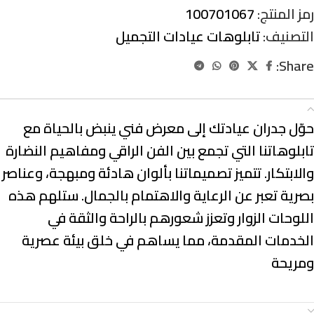
رمز المنتج:
100701067
التصنيف:
تابلوهات عيادات التجميل
Share:
الوصف
حوّل جدران عيادتك إلى معرض فني ينبض بالحياة مع
تابلوهاتنا التي تجمع بين
الفن الراقي ومفاهيم النضارة
والابتكار
. تتميز تصميماتنا بألوان هادئة ومبهجة، وعناصر
بصرية تعبر عن
الرعاية والاهتمام بالجمال
. ستلهم هذه
اللوحات الزوار وتعزز شعورهم بالراحة والثقة في
الخدمات المقدمة، مما يساهم في خلق بيئة عصرية
ومريحة
معلومات إضافية