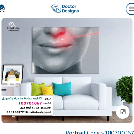
0
Click to enlarge
Portrait Code :-100701067