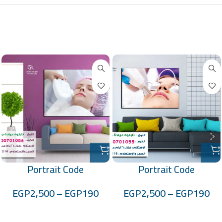
منتجات ذات صلة
Portrait Code
Portrait Code
:-100701056
:-100701055
EGP
2,500
–
EGP
190
EGP
2,500
–
EGP
190