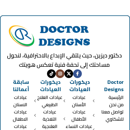
دكتور ديزين، حيث يلتقي الإبداع بالاحترافية، لنحول
مساحتك إلى تحفة فنية تعكس هويتك
Doctor
ديكورات
ديكورات
سابقة
Designs
العيادات
العيادات
أعمالنا
الرئيسية
عيادات
عيادات العلاج
عيادات
من نحن
الأسنان
الطبيعي
الاسنان
تواصل معنا
عيادات
عيادات
عيادات
للشكاوي
الأطفال
التغذية
الاطفال
عيادات النساء
العلاجية
عيادات