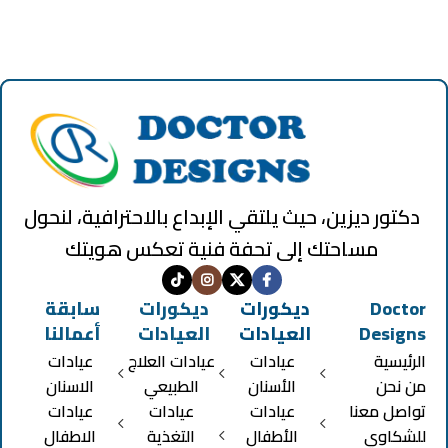
دكتور ديزين، حيث يلتقي الإبداع بالاحترافية، لنحول
مساحتك إلى تحفة فنية تعكس هويتك
Doctor
ديكورات
ديكورات
سابقة
Designs
العيادات
العيادات
أعمالنا
الرئيسية
عيادات
عيادات العلاج
عيادات
من نحن
الأسنان
الطبيعي
الاسنان
تواصل معنا
عيادات
عيادات
عيادات
للشكاوي
الأطفال
التغذية
الاطفال