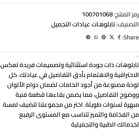
رمز المنتج:
100701068
التصنيف:
تابلوهات عيادات التجميل
Share:
الوصف
تابلوهات ذات
جودة استثنائية وتصميمات فريدة
تعكس
الاحترافية والاهتمام بأدق التفاصيل في عيادتك. كل
لوحة مصنوعة من
أجود الخامات
لضمان دوام الألوان
ووضوح التفاصيل، مما يضمن بقاءها قطعة فنية
مبهرة لسنوات طويلة. اختر من مجموعتنا لتضيف
لمسة
من الفخامة والتميز
تتناسب مع المستوى الرفيع
لخدماتك الطبية والتجميلية