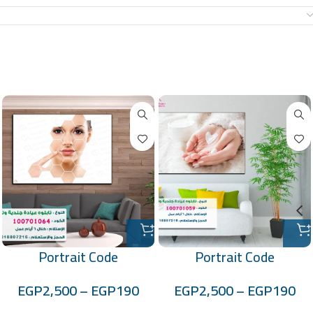
معلومات إضافية
منتجات ذات صلة
Portrait Code
Portrait Code
:-100701064
:-100701059
EGP
2,500
–
EGP
190
EGP
2,500
–
EGP
190