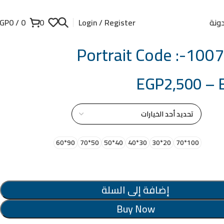
ونة
GP
0
/
0
0
Login / Register
Portrait Code :-10
EGP
2,500
–
از
90*60
50*70
40*50
30*40
20*30
100*70
إضافة إلى السلة
Buy Now