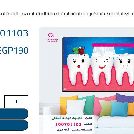
 العيادات الطبية
ديكورات عامة
سابقة اعمالنا
المنتجات بعد التنفيذ
المد
0701103
EGP
190
خامة التابلوة
اختر مقاس البرو