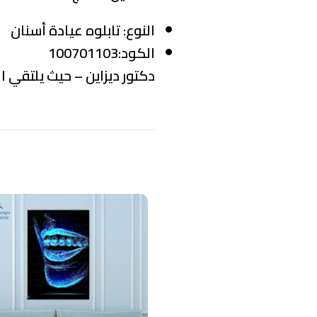
النوع:
تابلوه عيادة أسنان
الكود:100701103
دكتور ديزاين – حيث يلتقي ال
منتجات ذات صلة