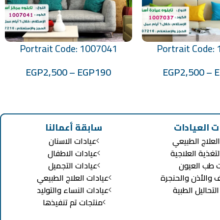
Portrait Code: 1007041
Portrait Code:
تحديد أحد الخيارات
EGP
2,500
–
EGP
190
EGP
2,500
–
ت العيادات
سابقة أعمالنا
لعلاج الطبيعي
عيادات الاسنان
لتغذية العلاجية
عيادات الاطفال
ت طب العيون
عيادات التجميل
ف والأذن والحنجرة
عيادات العلاج الطبيعي
تحاليل الطبية
عيادات النساء والتوليد
منتجات تم تنفيذها