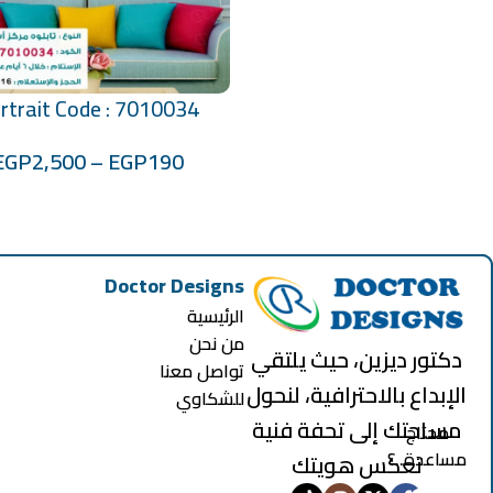
rtrait Code : 7010034
تحديد أحد الخيارات
EGP
2,500
–
EGP
190
Doctor Designs
الرئيسية
من نحن
دكتور ديزين، حيث يلتقي
تواصل معنا
الإبداع بالاحترافية، لنحول
للشكاوي
مساحتك إلى تحفة فنية
محتاج
مساعدة..؟
تعكس هويتك