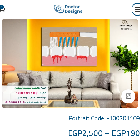
0
Click to enlarge
Portrait Code :-100701109
EGP
2,500
–
EGP
190