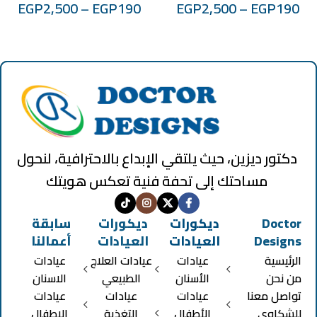
EGP
2,500
–
EGP
190
EGP
2,500
–
EGP
190
دكتور ديزين، حيث يلتقي الإبداع بالاحترافية، لنحول
مساحتك إلى تحفة فنية تعكس هويتك
Doctor
ديكورات
ديكورات
سابقة
Designs
العيادات
العيادات
أعمالنا
الرئيسية
عيادات
عيادات العلاج
عيادات
من نحن
الأسنان
الطبيعي
الاسنان
تواصل معنا
عيادات
عيادات
عيادات
للشكاوي
الأطفال
التغذية
الاطفال