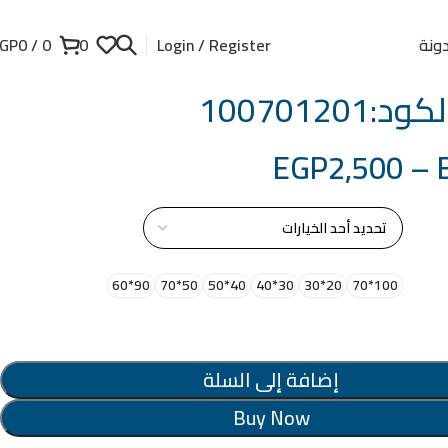
ونة
GP
0
/
0
0
Login / Register
100701201
EGP
2,500
–
از
90*60
50*70
40*50
30*40
20*30
100*70
إضافة إلى السلة
Buy Now