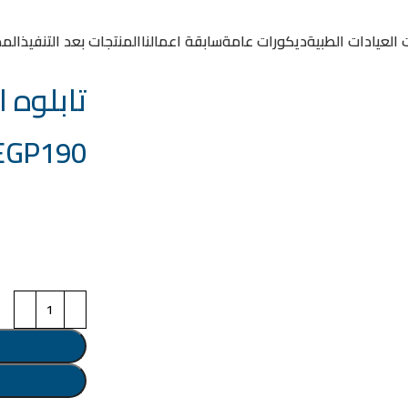
 العيادات الطبية
ديكورات عامة
سابقة اعمالنا
المنتجات بعد التنفيذ
المد
تابلوه الكود:
EGP
190
خامة التابلوة
اختر مقاس البرو