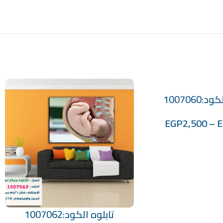
:1007060
EGP
2,500
–
تابلوه الكود:1007062
تحديد أحد الخيارات