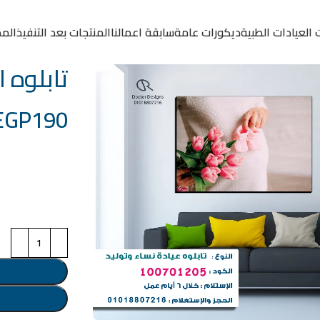
 العيادات الطبية
ديكورات عامة
سابقة اعمالنا
المنتجات بعد التنفيذ
المد
تابلوه الكود:
EGP
190
خامة التابلوة
اختر مقاس البرو