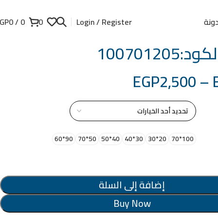
ونة
GP
0
/
0
0
Login / Register
100701205
EGP
2,500
–
از
90*60
50*70
40*50
30*40
20*30
100*70
إضافة إلى السلة
Buy Now