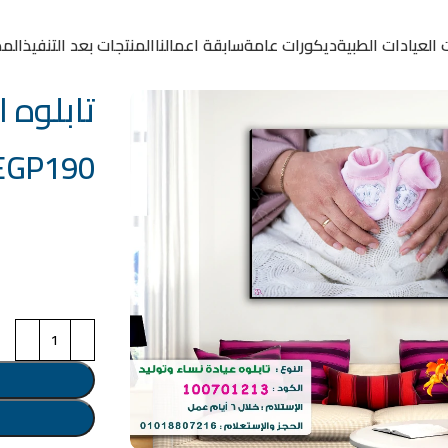
 العيادات الطبية
ديكورات عامة
سابقة اعمالنا
المنتجات بعد التنفيذ
المد
تابلوه الكود:
EGP
190
خامة التابلوة
اختر مقاس البرو