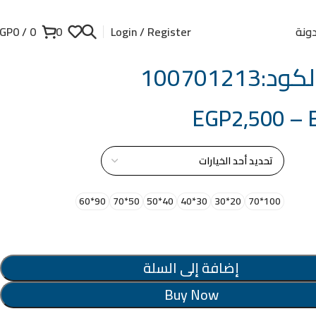
ونة
GP
0
/
0
0
Login / Register
100701213
EGP
2,500
–
از
90*60
50*70
40*50
30*40
20*30
100*70
إضافة إلى السلة
Buy Now