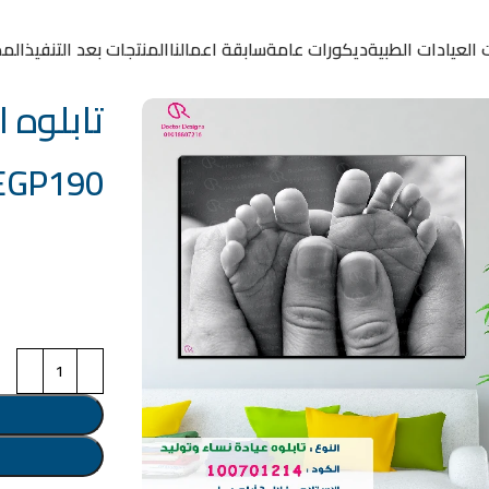
 العيادات الطبية
ديكورات عامة
سابقة اعمالنا
المنتجات بعد التنفيذ
المد
تابلوه الكود:
EGP
190
خامة التابلوة
اختر مقاس البرو