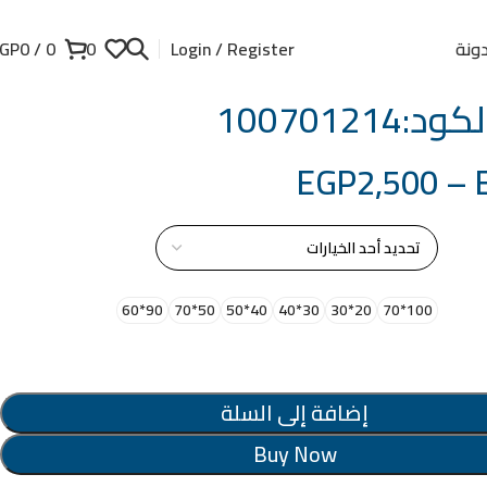
ونة
GP
0
/
0
0
Login / Register
100701214
EGP
2,500
–
از
90*60
50*70
40*50
30*40
20*30
100*70
إضافة إلى السلة
Buy Now