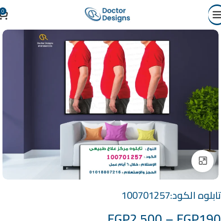
0
Click to enlarge
تابلوه الكود:100701257
EGP
2,500
–
EGP
190