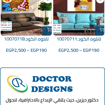
تابلوه الكود:10070711
تابلوه الكود:10070718
EGP
2,500
–
EGP
190
EGP
2,500
–
EGP
190
دكتور ديزين، حيث يلتقي الإبداع بالاحترافية، لنحول