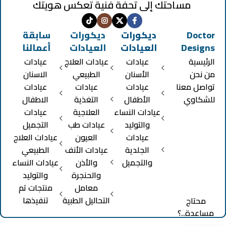
مساحتك إلى تحفة فنية تعكس هويتك
Doctor
ديكورات
ديكورات
سابقة
Designs
العيادات
العيادات
أعمالنا
الرئيسية
عيادات
عيادات العلاج
عيادات
من نحن
الأسنان
الطبيعي
الاسنان
تواصل معنا
عيادات
عيادات
عيادات
للشكاوي
الأطفال
التغذية
الاطفال
عيادات النساء
العلاجية
عيادات
والتوليد
عيادات طب
التجميل
عيادات
العيون
عيادات العلاج
الجلدية
عيادات الأنف
الطبيعي
والتجميل
والأذن
عيادات النساء
والحنجرة
والتوليد
معامل
منتجات تم
التحاليل الطبية
تنفيذها
محتاج
مساعدة..؟