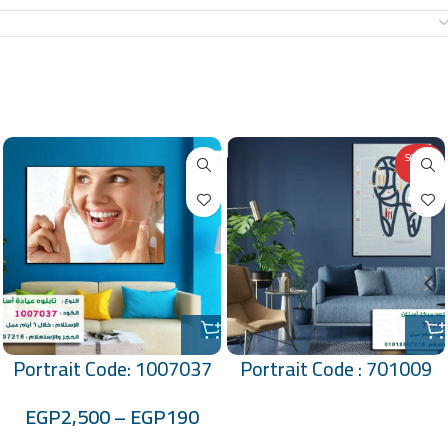
معلومات إضافية
منتجات ذات صلة
SOLD O
UT
Portrait Code: 1007037
Portrait Code : 701009
EGP
2,500
–
EGP
190