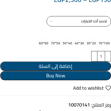
خامة التابلوة
اختر مقاس البرواز
90*60
50*70
40*50
30*40
20*30
100*70
إضافة إلى السلة
Buy Now
Add to wishlist
رمز المنتج:
10070141