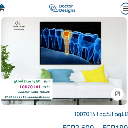
0
Click to enlarge
تابلوه الكود:10070141
EGP
2,500
–
EGP
190