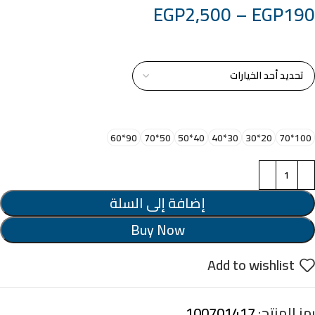
EGP
2,500
–
EGP
190
خامة التابلوة
اختر مقاس البرواز
90*60
50*70
40*50
30*40
20*30
100*70
إضافة إلى السلة
Buy Now
Add to wishlist
رمز المنتج:
100701417