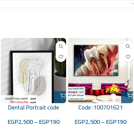
معلومات إضافية
منتجات ذات صلة
Dental Portrait code
Code :100701621
:70100658
EGP
2,500
–
EGP
190
EGP
2,500
–
EGP
190