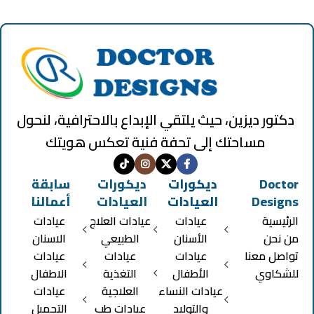
دكتور ديزين، حيث يلتقي الإبداع بالاحترافية، لنحول
مساحتك إلى تحفة فنية تعكس هويتك
Doctor
ديكورات
ديكورات
سابقة
Designs
العيادات
العيادات
أعمالنا
الرئيسية
عيادات
عيادات العلاج
عيادات
من نحن
الأسنان
الطبيعي
الاسنان
تواصل معنا
عيادات
عيادات
عيادات
للشكاوي
الأطفال
التغذية
الاطفال
عيادات النساء
العلاجية
عيادات
والتوليد
عيادات طب
التجميل