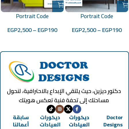
Portrait Code
Portrait Code
:100701025
:100701024
EGP
2,500
–
EGP
190
EGP
2,500
–
EGP
190
دكتور ديزين، حيث يلتقي الإبداع بالاحترافية، لنحول
مساحتك إلى تحفة فنية تعكس هويتك
Doctor
ديكورات
ديكورات
سابقة
Designs
العيادات
العيادات
أعمالنا