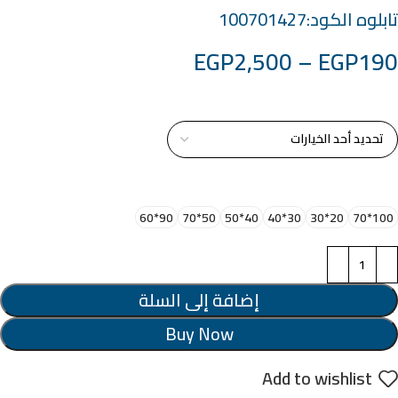
تابلوه الكود:100701427
EGP
2,500
–
EGP
190
خامة التابلوة
اختر مقاس البرواز
90*60
50*70
40*50
30*40
20*30
100*70
إضافة إلى السلة
Buy Now
Add to wishlist