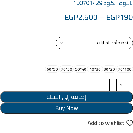
تابلوه الكود:100701429
EGP
2,500
–
EGP
190
خامة التابلوة
اختر مقاس البرواز
90*60
50*70
40*50
30*40
20*30
100*70
إضافة إلى السلة
Buy Now
Add to wishlist