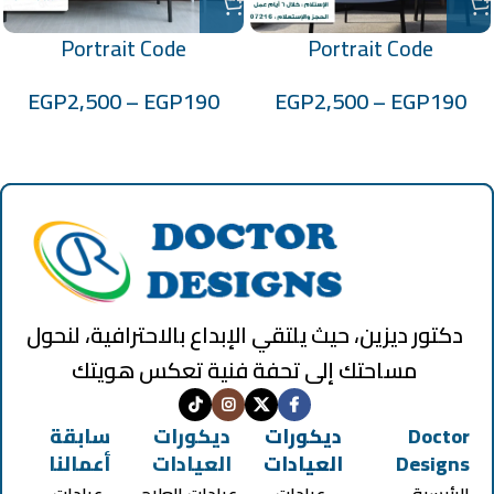
Portrait Code
Portrait Code
:100701024
:100701023
EGP
2,500
–
EGP
190
EGP
2,500
–
EGP
190
دكتور ديزين، حيث يلتقي الإبداع بالاحترافية، لنحول
مساحتك إلى تحفة فنية تعكس هويتك
Doctor
ديكورات
ديكورات
سابقة
Designs
العيادات
العيادات
أعمالنا