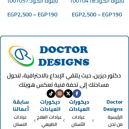
تابلوه الكود:10070418
تابلوه الكود:1007057
EGP
2,500
–
EGP
190
EGP
2,500
–
EGP
190
دكتور ديزين، حيث يلتقي الإبداع بالاحترافية، لنحول
مساحتك إلى تحفة فنية تعكس هويتك
Doctor
ديكورات
ديكورات
سابقة
Designs
العيادات
العيادات
أعمالنا
الرئيسية
عيادات
عيادات العلاج
عيادات
من نحن
الأسنان
الطبيعي
الاسنان