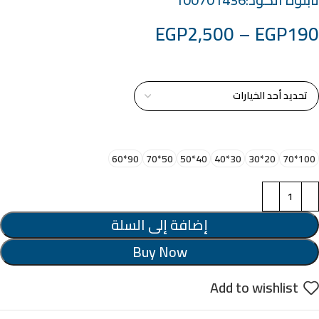
EGP
2,500
–
EGP
190
خامة التابلوة
اختر مقاس البرواز
90*60
50*70
40*50
30*40
20*30
100*70
إضافة إلى السلة
Buy Now
Add to wishlist