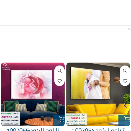
معلومات إضافية
منتجات ذات صلة
تابلوه الكود:1007054
تابلوه الكود:1007055