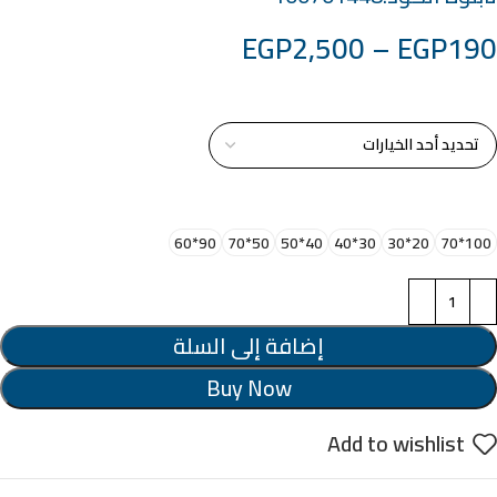
EGP
2,500
–
EGP
190
خامة التابلوة
اختر مقاس البرواز
90*60
50*70
40*50
30*40
20*30
100*70
إضافة إلى السلة
Buy Now
Add to wishlist