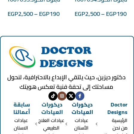
EGP
2,500
–
EGP
190
EGP
2,500
–
EGP
190
دكتور ديزين، حيث يلتقي الإبداع بالاحترافية، لنحول
مساحتك إلى تحفة فنية تعكس هويتك
Doctor
ديكورات
ديكورات
سابقة
Designs
العيادات
العيادات
أعمالنا
الرئيسية
عيادات
عيادات العلاج
عيادات
من نحن
الأسنان
الطبيعي
الاسنان