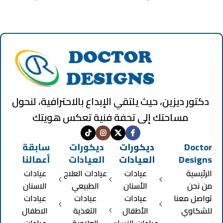
دكتور ديزين، حيث يلتقي الإبداع بالاحترافية، لنحول
مساحتك إلى تحفة فنية تعكس هويتك
Doctor
ديكورات
ديكورات
سابقة
Designs
العيادات
العيادات
أعمالنا
الرئيسية
عيادات
عيادات العلاج
عيادات
من نحن
الأسنان
الطبيعي
الاسنان
تواصل معنا
عيادات
عيادات
عيادات
للشكاوي
الأطفال
التغذية
الاطفال