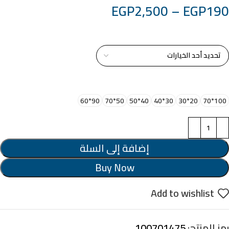
EGP
2,500
–
EGP
190
خامة التابلوة
اختر مقاس البرواز
90*60
50*70
40*50
30*40
20*30
100*70
إضافة إلى السلة
Buy Now
Add to wishlist
رمز المنتج:
100701475