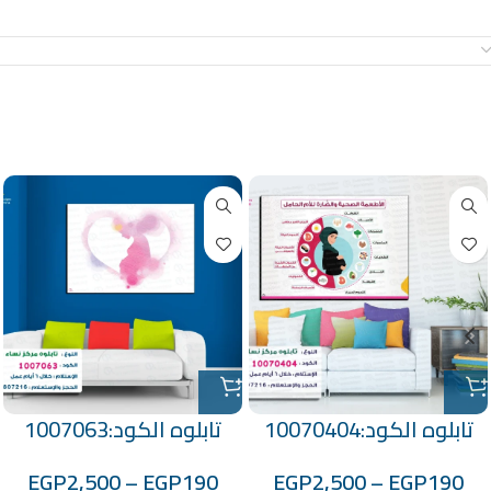
معلومات إضافية
منتجات ذات صلة
تابلوه الكود:10070404
تابلوه الكود:1007063
EGP
2,500
–
EGP
190
EGP
2,500
–
EGP
190