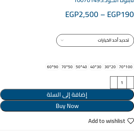
EGP
2,500
–
EGP
190
خامة التابلوة
اختر مقاس البرواز
90*60
50*70
40*50
30*40
20*30
100*70
إضافة إلى السلة
Buy Now
Add to wishlist