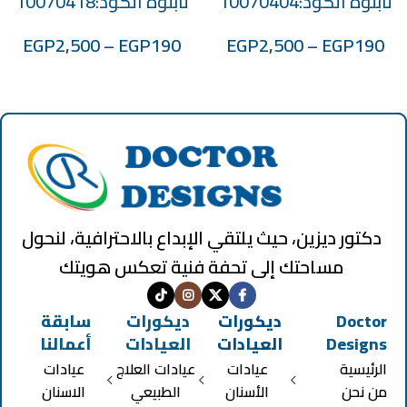
تابلوه الكود:10070404
تابلوه الكود:10070418
EGP
2,500
–
EGP
190
EGP
2,500
–
EGP
190
دكتور ديزين، حيث يلتقي الإبداع بالاحترافية، لنحول
مساحتك إلى تحفة فنية تعكس هويتك
Doctor
ديكورات
ديكورات
سابقة
Designs
العيادات
العيادات
أعمالنا
الرئيسية
عيادات
عيادات العلاج
عيادات
من نحن
الأسنان
الطبيعي
الاسنان