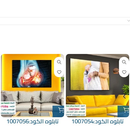
معلومات إضافية
منتجات ذات صلة
تابلوه الكود:1007054
تابلوه الكود:1007056