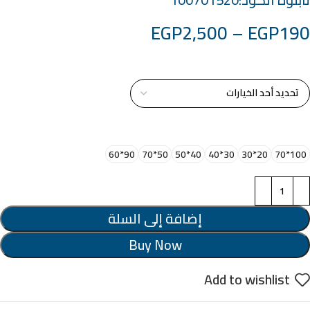
EGP
2,500
–
EGP
190
خامة التابلوة
اختر مقاس البرواز
90*60
50*70
40*50
30*40
20*30
100*70
إضافة إلى السلة
Buy Now
Add to wishlist