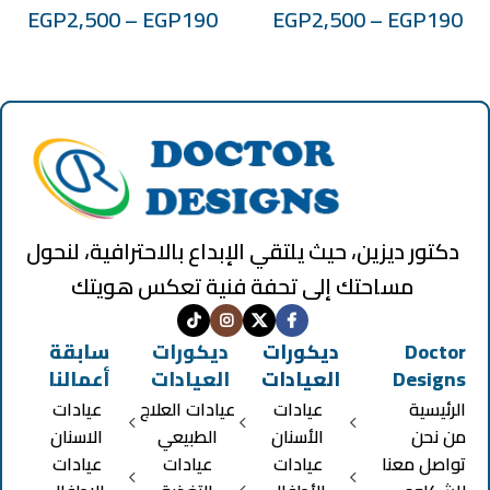
EGP
2,500
–
EGP
190
EGP
2,500
–
EGP
190
دكتور ديزين، حيث يلتقي الإبداع بالاحترافية، لنحول
مساحتك إلى تحفة فنية تعكس هويتك
Doctor
ديكورات
ديكورات
سابقة
Designs
العيادات
العيادات
أعمالنا
الرئيسية
عيادات
عيادات العلاج
عيادات
من نحن
الأسنان
الطبيعي
الاسنان
تواصل معنا
عيادات
عيادات
عيادات