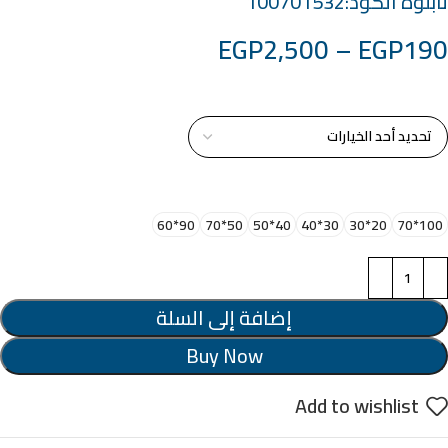
تابلوه الكود:100701532
EGP
2,500
–
EGP
190
خامة التابلوة
اختر مقاس البرواز
90*60
50*70
40*50
30*40
20*30
100*70
إضافة إلى السلة
Buy Now
Add to wishlist