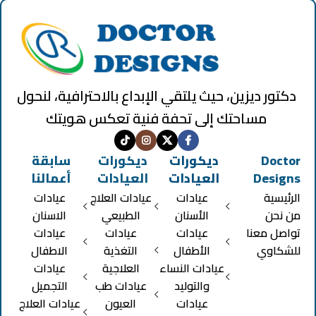
دكتور ديزين، حيث يلتقي الإبداع بالاحترافية، لنحول
مساحتك إلى تحفة فنية تعكس هويتك
Doctor
ديكورات
ديكورات
سابقة
Designs
العيادات
العيادات
أعمالنا
الرئيسية
عيادات
عيادات العلاج
عيادات
من نحن
الأسنان
الطبيعي
الاسنان
تواصل معنا
عيادات
عيادات
عيادات
للشكاوي
الأطفال
التغذية
الاطفال
عيادات النساء
العلاجية
عيادات
والتوليد
عيادات طب
التجميل
عيادات
العيون
عيادات العلاج