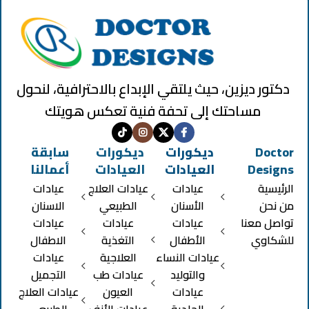
دكتور ديزين، حيث يلتقي الإبداع بالاحترافية، لنحول
مساحتك إلى تحفة فنية تعكس هويتك
Doctor
ديكورات
ديكورات
سابقة
Designs
العيادات
العيادات
أعمالنا
الرئيسية
عيادات
عيادات العلاج
عيادات
من نحن
الأسنان
الطبيعي
الاسنان
تواصل معنا
عيادات
عيادات
عيادات
للشكاوي
الأطفال
التغذية
الاطفال
عيادات النساء
العلاجية
عيادات
والتوليد
عيادات طب
التجميل
عيادات
العيون
عيادات العلاج