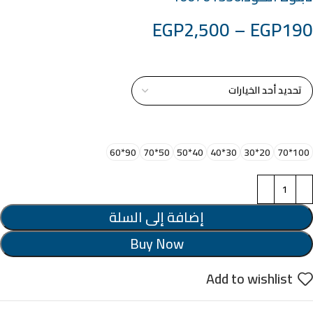
EGP
2,500
–
EGP
190
خامة التابلوة
اختر مقاس البرواز
90*60
50*70
40*50
30*40
20*30
100*70
إضافة إلى السلة
Buy Now
Add to wishlist