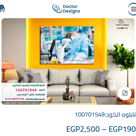
0
Click to enlarge
تابلوه الكود:100701549
EGP
2,500
–
EGP
190