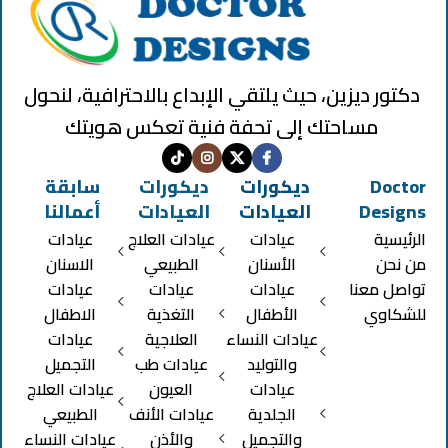
دكتور ديزين، حيث يلتقي الإبداع بالاحترافية، لنحول
مساحتك إلى تحفة فنية تعكس هويتك
Doctor
ديكورات
ديكورات
سابقة
Designs
العيادات
العيادات
أعمالنا
الرئيسية
عيادات
عيادات العلاج
عيادات
من نحن
الأسنان
الطبيعي
الاسنان
تواصل معنا
عيادات
عيادات
عيادات
للشكاوي
الأطفال
التغذية
الاطفال
عيادات النساء
العلاجية
عيادات
والتوليد
عيادات طب
التجميل
عيادات
العيون
عيادات العلاج
الجلدية
عيادات الأنف
الطبيعي
والتجميل
والأذن
عيادات النساء