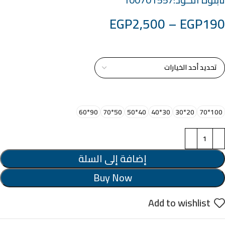
EGP
2,500
–
EGP
190
خامة التابلوة
اختر مقاس البرواز
90*60
50*70
40*50
30*40
20*30
100*70
إضافة إلى السلة
Buy Now
Add to wishlist