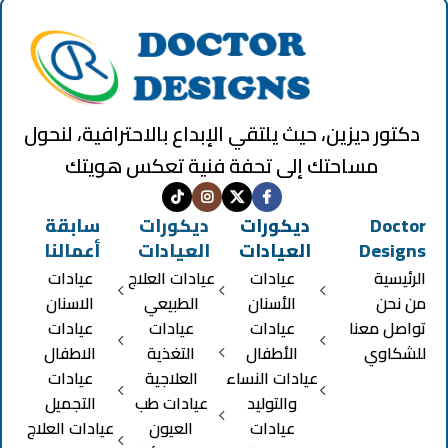
دكتور ديزين، حيث يلتقي الإبداع بالاحترافية، لنحول
مساحتك إلى تحفة فنية تعكس هويتك
Doctor
ديكورات
ديكورات
سابقة
Designs
العيادات
العيادات
أعمالنا
الرئيسية
عيادات
عيادات العلاج
عيادات
من نحن
الأسنان
الطبيعي
الاسنان
تواصل معنا
عيادات
عيادات
عيادات
للشكاوي
الأطفال
التغذية
الاطفال
عيادات النساء
العلاجية
عيادات
والتوليد
عيادات طب
التجميل
عيادات
العيون
عيادات العلاج