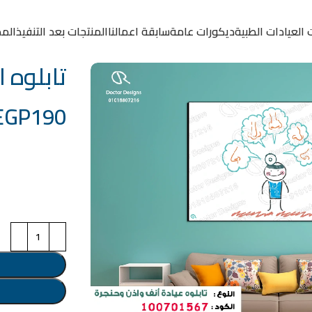
 العيادات الطبية
ديكورات عامة
سابقة اعمالنا
المنتجات بعد التنفيذ
المد
تابلوه الكود:
EGP
190
خامة التابلوة
اختر مقاس البرو