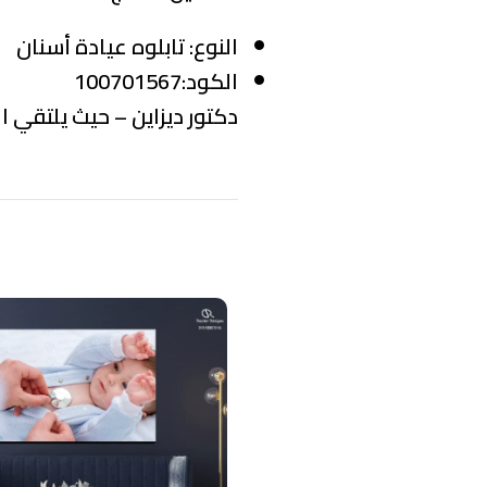
النوع:
تابلوه عيادة أسنان
الكود:100701567
دكتور ديزاين – حيث يلتقي ال
منتجات ذات صلة