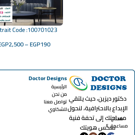
trait Code :100701023
تحديد أحد الخيارات
EGP
2,500
–
EGP
190
Doctor Designs
الرئيسية
من نحن
دكتور ديزين، حيث يلتقي
تواصل معنا
الإبداع بالاحترافية، لنحول
للشكاوي
مساحتك إلى تحفة فنية
محتاج
مساعدة..؟
تعكس هويتك