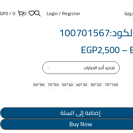
ونة
GP
0
/
0
0
Login / Register
100701567
EGP
2,500
–
از
90*60
50*70
40*50
30*40
20*30
100*70
إضافة إلى السلة
Buy Now