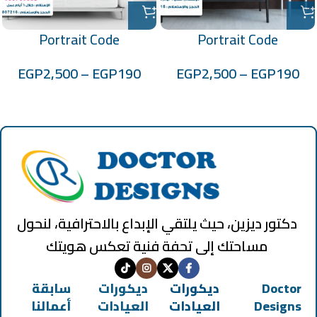
Portrait Code
Portrait Code
:100701028
:100701024
EGP
2,500
–
EGP
190
EGP
2,500
–
EGP
190
دكتور ديزين، حيث يلتقي الإبداع بالاحترافية، لنحول
مساحتك إلى تحفة فنية تعكس هويتك
Doctor
ديكورات
ديكورات
سابقة
Designs
العيادات
العيادات
أعمالنا