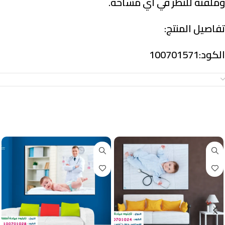
وملفتة للنظر في أي مساحة.
تفاصيل المنتج:
الكود:100701571
معلومات إضافية
منتجات ذات صلة