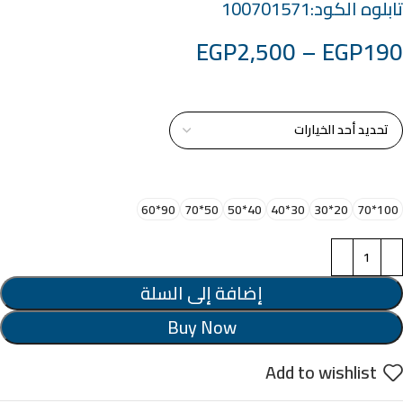
تابلوه الكود:100701571
EGP
2,500
–
EGP
190
خامة التابلوة
اختر مقاس البرواز
90*60
50*70
40*50
30*40
20*30
100*70
إضافة إلى السلة
Buy Now
Add to wishlist