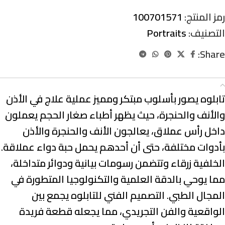
رمز المنتج:
100701571
التصنيف:
Portraits
Share:
الوصف
تابلوه يصور بأسلوب مبتكر ومميز عملية علاج في الأذن
والأنف والحنجرة، حيث يظهر أطباء صغار الحجم يعملون
داخل رأس عملاق، يعالجون الأنف والحنجرة والأذن
بأدوات مختلفة، حتى أن أحدهم يحمل حبة دواء عملاقة.
الخلفية زرقاء وتتضمن رسومات بيانية ودوائر متداخلة،
مما يوحي بالدقة العلمية والتكنولوجيا المتطورة في
المجال الطبي. التصميم الفني للتابلوه يجمع بين
الواقعية والفن التجريدي، مما يجعله قطعة فريدة