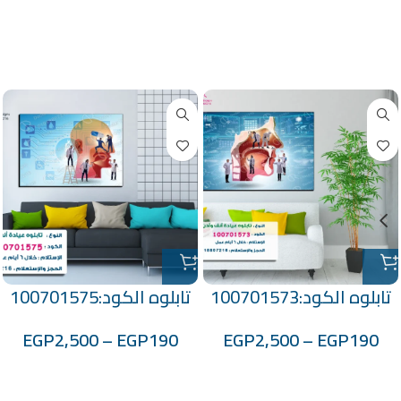
منتجات ذات صلة
تابلوه الكود:100701573
تابلوه الكود:100701575
EGP
2,500
–
EGP
190
EGP
2,500
–
EGP
190