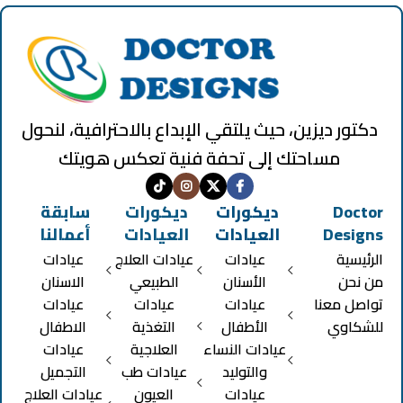
دكتور ديزين، حيث يلتقي الإبداع بالاحترافية، لنحول
مساحتك إلى تحفة فنية تعكس هويتك
Doctor
ديكورات
ديكورات
سابقة
Designs
العيادات
العيادات
أعمالنا
الرئيسية
عيادات
عيادات العلاج
عيادات
من نحن
الأسنان
الطبيعي
الاسنان
تواصل معنا
عيادات
عيادات
عيادات
للشكاوي
الأطفال
التغذية
الاطفال
عيادات النساء
العلاجية
عيادات
والتوليد
عيادات طب
التجميل
عيادات
العيون
عيادات العلاج