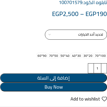
تابلوه الكود:100701579
EGP
2,500
–
EGP
190
خامة التابلوة
اختر مقاس البرواز
90*60
50*70
40*50
30*40
20*30
100*70
إضافة إلى السلة
Buy Now
Add to wishlist