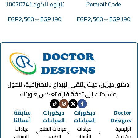
Portrait Code
تابلوه الكود:10070741
:100701025
EGP
2,500
–
EGP
190
EGP
2,500
–
EGP
190
دكتور ديزين، حيث يلتقي الإبداع بالاحترافية، لنحول
مساحتك إلى تحفة فنية تعكس هويتك
Doctor
ديكورات
ديكورات
سابقة
Designs
العيادات
العيادات
أعمالنا
الرئيسية
عيادات
عيادات العلاج
عيادات
من نحن
الأسنان
الطبيعي
الاسنان