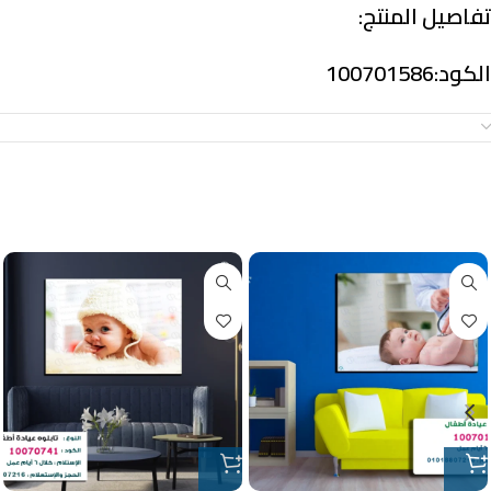
تفاصيل المنتج:
الكود:100701586
معلومات إضافية
منتجات ذات صلة