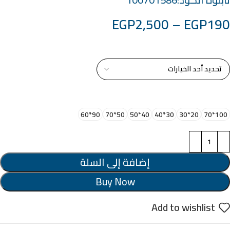
EGP
2,500
–
EGP
190
خامة التابلوة
اختر مقاس البرواز
90*60
50*70
40*50
30*40
20*30
100*70
إضافة إلى السلة
Buy Now
Add to wishlist