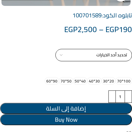
تابلوه الكود:100701589
EGP
2,500
–
EGP
190
خامة التابلوة
اختر مقاس البرواز
90*60
50*70
40*50
30*40
20*30
100*70
إضافة إلى السلة
Buy Now