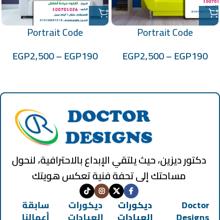
Portrait Code
Portrait Code
:100701026
:100701025
EGP
2,500
–
EGP
190
EGP
2,500
–
EGP
190
دكتور ديزين، حيث يلتقي الإبداع بالاحترافية، لنحول
مساحتك إلى تحفة فنية تعكس هويتك
Doctor
ديكورات
ديكورات
سابقة
Designs
العيادات
العيادات
أعمالنا