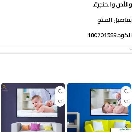
والأذن والحنجرة.
تفاصيل المنتج:
الكود:100701589
معلومات إضافية
منتجات ذات صلة